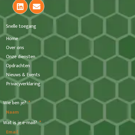
Snelle toegang
Home
Over ons
Onze diensten
Opdrachten
Nieuws & Events
Privacyverklaring
Wie ben je?
Wat is je e-mail?